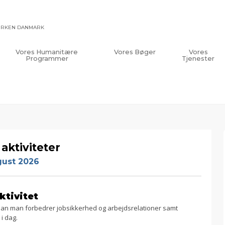
KIRKEN DANMARK
Vores Humanitære
Vores Bøger
Vores
Programmer
Tjenester
aktiviteter
gust 2026
ktivitet
rdan man forbedrer jobsikkerhed og arbejdsrelationer samt
i dag.