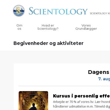
SCIENTOLOGY 
Om
Hvad er
Vores
os
Scientology?
Grundlægger
Begivenheder og aktiviteter
Dagens 
7. au
Kursus i personlig effe
Arbejde er 70 % af vores liv. Lær hvo
håndterer udmattelse m.m. Tilmeld dig 