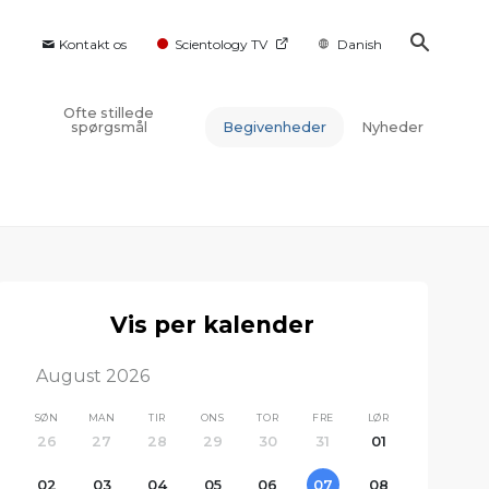
Kontakt os
Scientology TV
Danish
Ofte stillede
spørgsmål
Begivenheder
Nyheder
Vis per kalender
August 2026
SØN
MAN
TIR
ONS
TOR
FRE
LØR
26
27
28
29
30
31
01
02
03
04
05
06
07
08