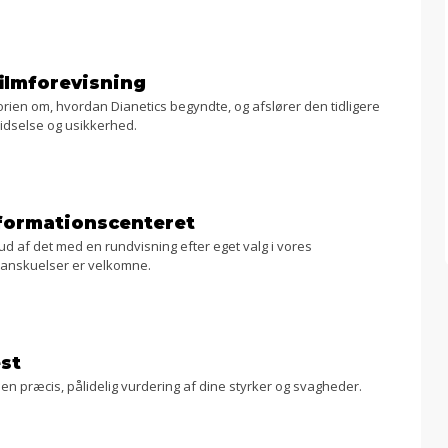
ilmforevisning
orien om, hvordan Dianetics begyndte, og afslører den tidligere
hidselse og usikkerhed.
nformationscenteret
ud af det med en rundvisning efter eget valg i vores
g anskuelser er velkomne.
st
 en præcis, pålidelig vurdering af dine styrker og svagheder.