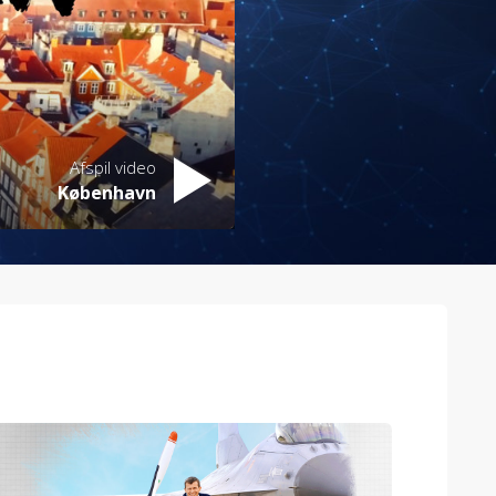
Afspil video
København