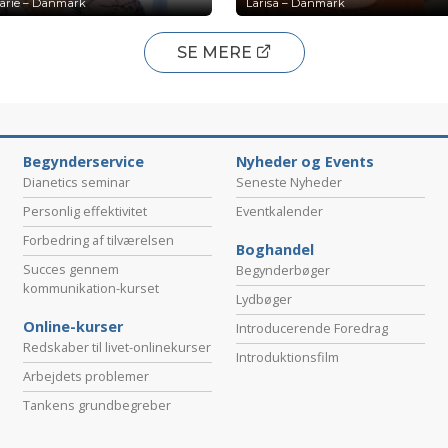
arie – Danmark
Larisa – Danmark
SE MERE
Begynderservice
Nyheder og Events
Dianetics seminar
Seneste Nyheder
Personlig effektivitet
Eventkalender
Forbedring af tilværelsen
Boghandel
Succes gennem
Begynderbøger
kommunikation-kurset
Lydbøger
Online-kurser
Introducerende Foredrag
Redskaber til livet-onlinekurser
Introduktionsfilm
Arbejdets problemer
Tankens grundbegreber