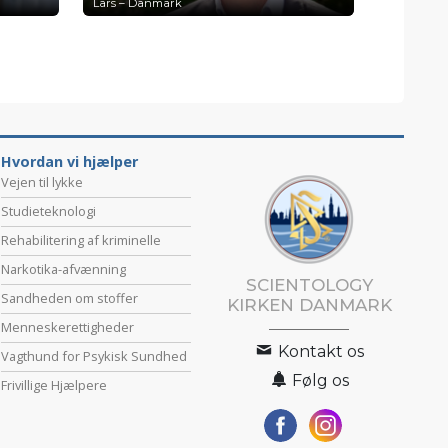
Lars – Danmark
Hvordan vi hjælper
Vejen til lykke
Studieteknologi
Rehabilitering af kriminelle
Narkotika-afvænning
SCIENTOLOGY
Sandheden om stoffer
KIRKEN DANMARK
Menneske­rettigheder
Kontakt os
Vagthund for Psykisk Sundhed
Følg os
Frivillige Hjælpere