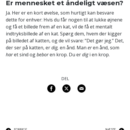
Er mennesket et åndeligt væsen?
Ja. Her er en kort øvelse, som hurtigt kan besvare
dette for enhver: Hvis du får nogen til at lukke øjnene
og få et billede frem af en kat, vil de få et mentalt
indtryksbillede af en kat. Spørg dem, hvem der kigger
på billedet af katten, og de vil svare: ”Det gør jeg.” Det,
der ser på katten, er
dig,
en ånd.
Man
er
en ånd, som
har
et sind og
bebor
en krop. Du er
dig
i en krop.
DEL
FORRIGE
NÆSTE