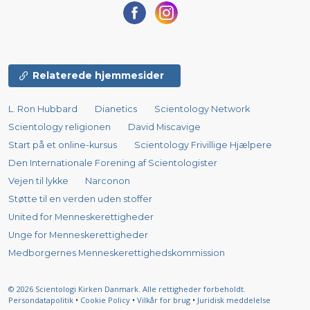
Relaterede hjemmesider
L. Ron Hubbard
Dianetics
Scientology Network
Scientology religionen
David Miscavige
Start på et online-kursus
Scientology Frivillige Hjælpere
Den Internationale Forening af Scientologister
Vejen til lykke
Narconon
Støtte til en verden uden stoffer
United for Menneskerettigheder
Unge for Menneskerettigheder
Medborgernes Menneskerettigheds­kommission
© 2026
Scientologi Kirken Danmark.
Alle rettigheder forbeholdt.
Persondatapolitik
•
Cookie Policy
•
Vilkår for brug
•
Juridisk meddelelse