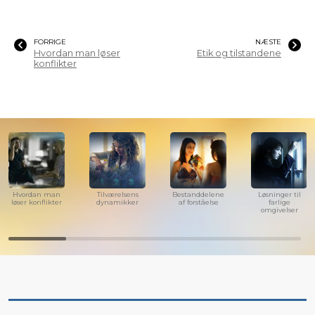
FORRIGE
NÆSTE
Hvordan man løser
Etik og tilstandene
konflikter
Hvordan man
Tilværelsens
Bestanddelene
Løsninger til
løser konflikter
dynamikker
af forståelse
farlige
omgivelser