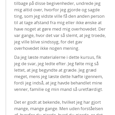
tilbage på disse begivenheder, undrede jeg
mig altid over, hvorfor jeg gjorde og sagde
ting, som jeg vidste ville få den anden person
til at tage afstand fra mig eller ikke ønske at
have noget at gøre med mig overhovedet. Der
var gange, hvor det var så slemt, at jeg troede,
jeg ville blive sindssyg, for det gav
overhovedet ikke nogen mening.
Da jeg læste materialerne i dette kursus, fik
jeg de svar, jeg ledte efter. Jeg følte mig så
lettet, at jeg begyndte at græde. Jeg græd
meget, mens jeg læste dette hæfte igennem,
fordi jeg indså, at jeg havde behandlet mine
venner, familie og min mand så uretfærdigt.
Det er godt at bekende, hvilket jeg har gjort
mange, mange gange. Men uden forståelsen
af, hvorfor du gjorde, hvad du gjorde, er det