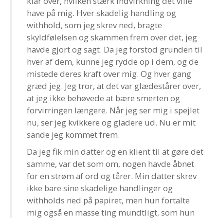
klar over, hvilken stærk indvirkning det ville
have på mig. Hver skadelig handling og
withhold, som jeg skrev ned, bragte
skyldfølelsen og skammen frem over det, jeg
havde gjort og sagt. Da jeg forstod grunden til
hver af dem, kunne jeg rydde op i dem, og de
mistede deres kraft over mig. Og hver gang
græd jeg. Jeg tror, at det var glædestårer over,
at jeg ikke behøvede at bære smerten og
forvirringen længere. Når jeg ser mig i spejlet
nu, ser jeg kvikkere og gladere ud. Nu er mit
sande jeg kommet frem.
Da jeg fik min datter og en klient til at gøre det
samme, var det som om, nogen havde åbnet
for en strøm af ord og tårer. Min datter skrev
ikke bare sine skadelige handlinger og
withholds ned på papiret, men hun fortalte
mig også en masse ting mundtligt, som hun