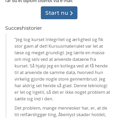
får du et diplom tilsendt
via e-mail
.
Start nu
Succeshistorier
”Jeg tog kurset Integritet og ærlighed og fik
stor gavn af det! Kursusmaterialet var let at
læse og meget grundigt. Jeg lærte en masse
om mig selv ved at anvende dataene fra
kurset. Så hjalp jeg en kollega ved at få hende
til at anvende de samme data, hvorved hun
virkelig gjorde nogle store gennembrud. Jeg
har aldrig set hende så glad. Denne teknologi
er let og ligetil, så det er ikke noget problem at
sætte sig ind i den.
Det problem, mange mennesker har, er, at de
tit retfærdiggør ting, åbenlyst skader holdet,