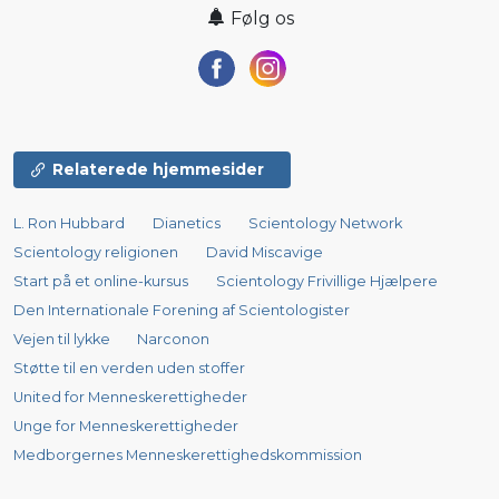
Følg os
Relaterede hjemmesider
L. Ron Hubbard
Dianetics
Scientology Network
Scientology religionen
David Miscavige
Start på et online-kursus
Scientology Frivillige Hjælpere
Den Internationale Forening af Scientologister
Vejen til lykke
Narconon
Støtte til en verden uden stoffer
United for Menneskerettigheder
Unge for Menneskerettigheder
Medborgernes Menneskerettigheds­kommission