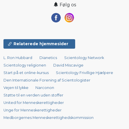
Følg os
Relaterede hjemmesider
L. Ron Hubbard
Dianetics
Scientology Network
Scientology religionen
David Miscavige
Start på et online-kursus
Scientology Frivillige Hjælpere
Den Internationale Forening af Scientologister
Vejen til lykke
Narconon
Støtte til en verden uden stoffer
United for Menneskerettigheder
Unge for Menneskerettigheder
Medborgernes Menneskerettigheds­kommission