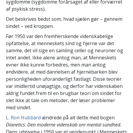
sygdomme (sygdomme forårsaget af eller forværret
af psykisk stress).
Det beskrives bedst som, hvad sjælen gør – gennem
sindet – ved kroppen.
Før 1950 var den fremherskende videnskabelige
opfattelse, at menneskets sind og hjerne var det
samme, det vil sige en samling celler og neuroner og
intet andet. Ikke alene antog man, at Menneskets
evner ikke kunne forbedres, men man antog
endvidere, at med dannelsen af hjernebarken blev
personligheden uforanderligt fastlagt. Disse teorier
var imidlertid unøjagtige, og derfor har videnskaben
aldrig fundet frem til en brugbar teori om sindet for
slet ikke at tale om metoder, der løser problemer
med sindet.
L. Ron Hubbard
ændrede på alt dette med bogen
Dianetics: Den moderne videnskab om mental sundhed.
Dens udgivelse i 1950 var et vendepunkt i Menneskets