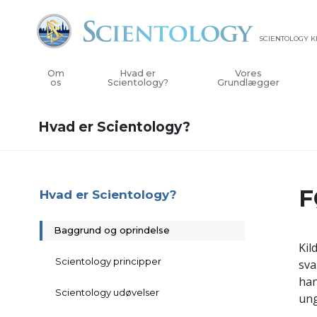
SCIENTOLOGY 
Om
Hvad er
Vores
os
Scientology?
Grundlægger
Hvad er Scientology?
F
Hvad er Scientology?
Baggrund og oprindelse
Kil
Scientology principper
sva
han
Scientology udøvelser
un