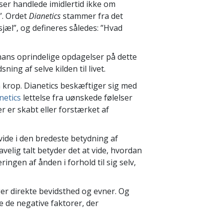
ser handlede imidlertid ikke om
”. Ordet
Dianetics
stammer fra det
jæl”, og defineres således: ”Hvad
hans oprindelige opdagelser på dette
ing af selve kilden til livet.
n krop. Dianetics beskæftiger sig med
netics
lettelse fra uønskede følelser
 er skabt eller forstærket af
vide i den bredeste betydning af
velig talt betyder det at vide, hvordan
ingen af ånden i forhold til sig selv,
er direkte bevidsthed og evner. Og
de de negative faktorer, der