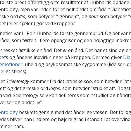
første bredt offentliggjorte resultater af Hubbards opdagel
entology, men var inden for et helt andet område: ”Dianetics
æske ord
dia,
som betyder ”igennem”, og
nous
som betyder ”s
det (eller sjælen) gør ved kroppen.”
netics var L. Ron Hubbards første gennembrud. Og det var 
åde, som førte til flere opdagelser og den nøjagtige indkredsn
nnesket
har
ikke en ånd. Det
er
en ånd. Det har et sind og e
dets og åndens indvirkninger på kroppen. Dermed giver
Dia
emotioner,
uheld og psykosomatiske sygdomme (lidelser, der
eligt stress).
det
Scientology
kommer fra det latinske
scio
, som betyder ”at 
et” og det græske ord
logos,
som betyder ”studiet af”. Bogsta
 ved. Scientology selv kan defineres som: ”studiet og håndter
verser og andet liv”.
entology
beskæftiger sig med det åndelige væsen. Det forøg
edes bliver han i højere og højere grad i stand til at overvin
mmer ham.