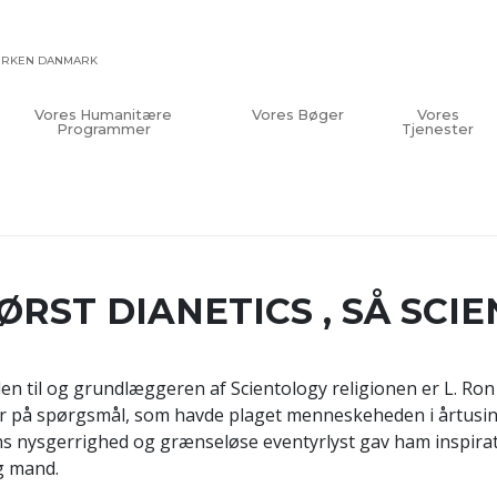
KIRKEN DANMARK
Vores Humanitære
Vores Bøger
Vores
Programmer
Tjenester
ØRST DIANETICS , SÅ SCI
den til og grundlæggeren af Scientology religionen er L. Ron H
r på spørgsmål, som havde plaget menneskeheden i årtusind
s nysgerrighed og grænseløse eventyrlyst gav ham inspiratio
g mand.