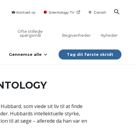
Kontakt os
Scientology TV
Danish
Ofte stillede
spørgsmål
Begivenheder
Nyheder
Gennemse alle
Tag dit første skridt
ENTOLOGY
ubbard, som viede sit liv til at finde
er. Hubbards intellektuelle styrke,
n til at søge – allerede da han var en