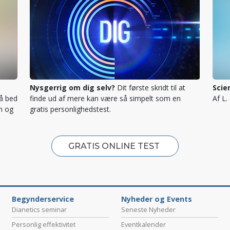
Nysgerrig om dig selv?
Dit første skridt til at
Scie
så bed
finde ud af mere kan være så simpelt som en
Af L
m og
gratis personlighedstest.
GRATIS ONLINE TEST
Begynderservice
Nyheder og Events
Dianetics seminar
Seneste Nyheder
Personlig effektivitet
Eventkalender