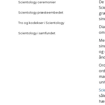
De 
Scientology ceremonier
Sci
Scientology præsteembedet
gr
sin
Tro og kodekser i Scientology
Dia
omr
Scientology i samfundet
Me
sin
og
ånd
Or
ord
man
uni
Sci
sål
hæ