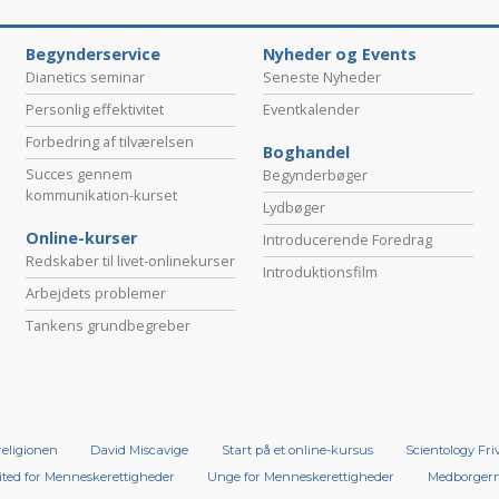
Begynderservice
Nyheder og Events
Dianetics seminar
Seneste Nyheder
Personlig effektivitet
Eventkalender
Forbedring af tilværelsen
Boghandel
Succes gennem
Begynderbøger
kommunikation-kurset
Lydbøger
Online-kurser
Introducerende Foredrag
Redskaber til livet-onlinekurser
Introduktionsfilm
Arbejdets problemer
Tankens grundbegreber
religionen
David Miscavige
Start på et online-kursus
Scientology Fri
ted for Menneskerettigheder
Unge for Menneskerettigheder
Medborgern