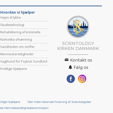
Hvordan vi hjælper
Vejen til lykke
Studieteknologi
Rehabilitering af kriminelle
Narkotika-afvænning
SCIENTOLOGY
Sandheden om stoffer
KIRKEN DANMARK
Menneske­rettigheder
Kontakt os
Vagthund for Psykisk Sundhed
Følg os
Frivillige Hjælpere
villige Hjælpere
Den Internationale Forening af Scientologister
es Menneskerettigheds­kommission