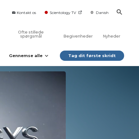
Kontakt os
Scientology TV
Danish
Ofte stillede
spørgsmål
Begivenheder
Nyheder
Gennemse alle
Tag dit første skridt