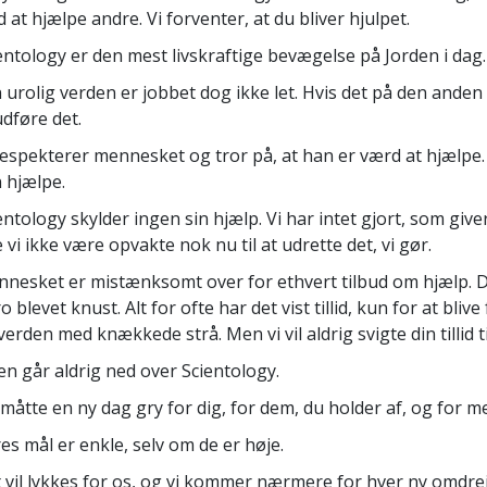
 at hjælpe andre. Vi forventer, at du bliver hjulpet.
entology er den mest livskraftige bevægelse på Jorden i dag.
n urolig verden er jobbet dog ikke let. Hvis det på den anden si
udføre det.
respekterer mennesket og tror på, at han er værd at hjælpe. 
 hjælpe.
entology skylder ingen sin hjælp. Vi har intet gjort, som giver
le vi ikke være opvakte nok nu til at udrette det, vi gør.
nesket er mistænksomt over for ethvert tilbud om hjælp. Det 
tro blevet knust. Alt for ofte har det vist tillid, kun for at bliv
verden med knækkede strå. Men vi vil aldrig svigte din tillid t
en går aldrig ned over Scientology.
måtte en ny dag gry for dig, for dem, du holder af, og for
es mål er enkle, selv om de er høje.
 vil lykkes for os, og vi kommer nærmere for hver ny omdrej