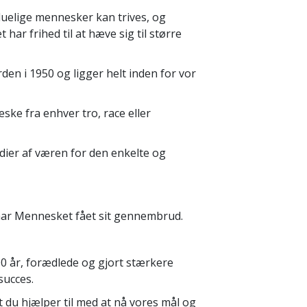
 duelige mennesker kan trives, og
r frihed til at hæve sig til større
den i 1950 og ligger helt inden for vor
ske fra enhver tro, race eller
adier af væren for den enkelte og
, har Mennesket fået sit gennembrud.
år, forædlede og gjort stærkere
succes.
at du hjælper til med at nå vores mål og