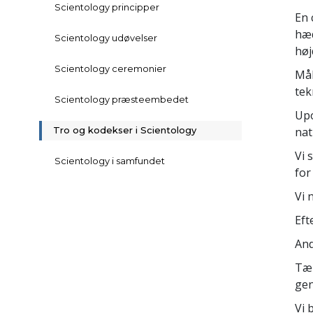
Scientology principper
En 
hæd
Scientology udøvelser
høj
Scientology ceremonier
Mål
tek
Scientology præsteembedet
Upo
Tro og kodekser i Scientology
nat
Vi 
Scientology i samfundet
for
Vi 
Eft
And
Tæn
gen
Vi 