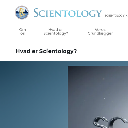
SCIENTOLOGY 
Om
Hvad er
Vores
os
Scientology?
Grundlægger
Hvad er Scientology?