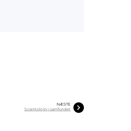
NÆSTE
Scientology i samfundet