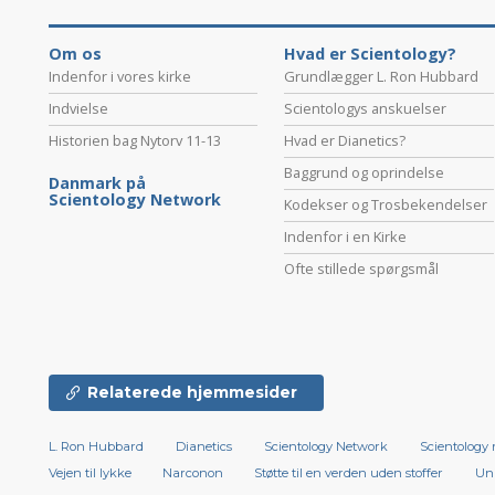
Om os
Hvad er Scientology?
Indenfor i vores kirke
Grundlægger L. Ron Hubbard
Indvielse
Scientologys anskuelser
Historien bag Nytorv 11-13
Hvad er Dianetics?
Baggrund og oprindelse
Danmark på
Scientology Network
Kodekser og Trosbekendelser
Indenfor i en Kirke
Ofte stillede spørgsmål
Relaterede hjemmesider
L. Ron Hubbard
Dianetics
Scientology Network
Scientology 
Vejen til lykke
Narconon
Støtte til en verden uden stoffer
Uni