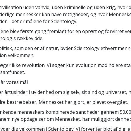
civilisation uden vanvid, uden kriminelle og uden krig, hvor
erlige mennesker kan have rettigheder, og hvor Mennesket ha
der – det er målene for Scientology.
ene blev første gang fremlagt for en oprørt og forvirret ver
nologis rækkevidde.
litisk, som den er af natur, byder Scientology ethvert menne
ion velkommen.
søger ikke revolution. Vi søger kun evolution mod højere st
 samfundet.
når vores mål.
er årtusinder i uvidenhed om sig selv, sit sind og universet
re bestræbelser, Mennesket har gjort, er blevet overgået.
kende menneskers kombinerede sandheder gennem 50.000 
nem nye opdagelser om Mennesket, har muliggjort denne 
byder dig velkommen i Scientology. Vi forventer blot af dig, 