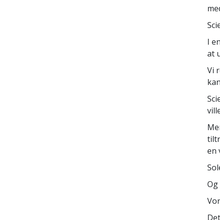
med
Sci
I e
at 
Vi 
kan
Sci
vil
Men
til
en 
Sol
Og 
Vor
Det