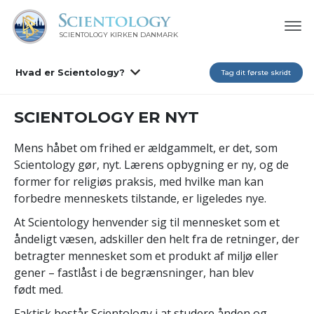
SCIENTOLOGY KIRKEN DANMARK
Hvad er Scientology?
Tag dit første skridt
SCIENTOLOGY ER NYT
Mens håbet om frihed er ældgammelt, er det, som
Scientology gør, nyt. Lærens opbygning er ny, og de
former for religiøs praksis, med hvilke man kan
forbedre menneskets tilstande, er ligeledes nye.
At Scientology henvender sig til mennesket som et
åndeligt væsen, adskiller den helt fra de retninger, der
betragter mennesket som et produkt af miljø eller
gener – fastlåst i de begrænsninger, han blev
født med.
Faktisk består Scientology i at studere ånden og