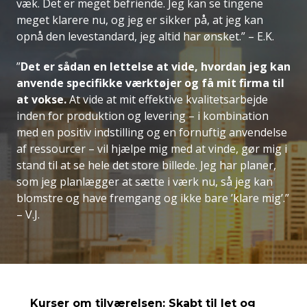
væk. Det er meget befriende. Jeg kan se tingene
meget klarere nu, og jeg er sikker på, at jeg kan
opnå den levestandard, jeg altid har ønsket.”
– E.K.
”
Det er sådan en lettelse at vide, hvordan jeg kan
anvende specifikke værktøjer og få mit firma til
at vokse.
At vide at mit effektive kvalitetsarbejde
inden for produktion og levering – i kombination
med en positiv indstilling og en fornuftig anvendelse
af ressourcer – vil hjælpe mig med at vinde, gør mig i
stand til at se hele det store billede. Jeg har planer,
som jeg planlægger at sætte i værk nu, så jeg kan
blomstre og have fremgang og ikke bare ’klare mig’.”
– V.J.
Kurser om tilværelsen: Skabt til let og