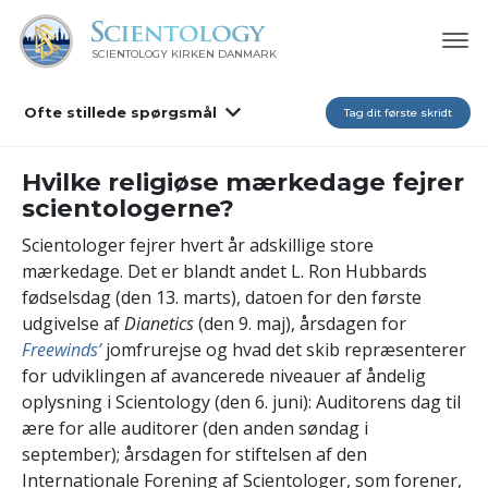
SCIENTOLOGY KIRKEN DANMARK
Ofte stillede spørgsmål
Tag dit første skridt
Hvilke religiøse mærkedage fejrer
scientologerne?
Scientologer fejrer hvert år adskillige store
mærkedage. Det er blandt andet L. Ron Hubbards
fødselsdag (den 13. marts), datoen for den første
udgivelse af
Dianetics
(den 9. maj), årsdagen for
Freewinds’
jomfrurejse og hvad det skib repræsenterer
for udviklingen af avancerede niveauer af åndelig
oplysning i Scientology (den 6. juni): Auditorens dag til
ære for alle auditorer (den anden søndag i
september); årsdagen for stiftelsen af den
Internationale Forening af Scientologer, som forener,