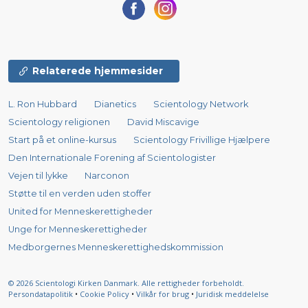
Relaterede hjemmesider
L. Ron Hubbard
Dianetics
Scientology Network
Scientology religionen
David Miscavige
Start på et online-kursus
Scientology Frivillige Hjælpere
Den Internationale Forening af Scientologister
Vejen til lykke
Narconon
Støtte til en verden uden stoffer
United for Menneskerettigheder
Unge for Menneskerettigheder
Medborgernes Menneskerettigheds­kommission
© 2026
Scientologi Kirken Danmark.
Alle rettigheder forbeholdt.
Persondatapolitik
•
Cookie Policy
•
Vilkår for brug
•
Juridisk meddelelse