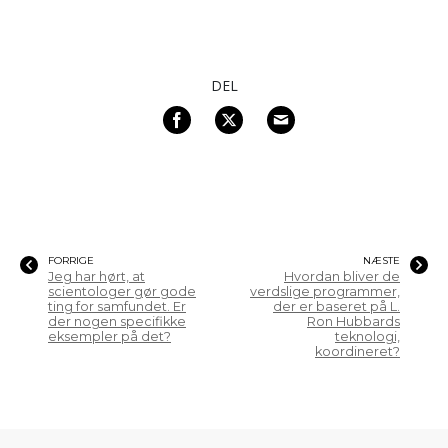
DEL
FORRIGE
NÆSTE
Jeg har hørt, at
Hvordan bliver de
scientologer gør gode
verdslige programmer,
ting for samfundet. Er
der er baseret på L.
der nogen specifikke
Ron Hubbards
eksempler på det?
teknologi,
koordineret?