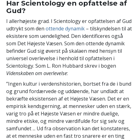
Har Scientology en opfattelse af
Gud?
I allerhøjeste grad. I Scientology er opfattelsen af Gud
udtrykt som den
ottende dynamik
– tilskyndelsen til at
eksistere som uendelighed. Den identificeres også
som Det Højeste Væsen. Som den ottende dynamik
befinder Gud sig øverst på skalaen med hensyn til
universel overlevelse i henhold til opfattelsen i
Scientology. Som L. Ron Hubbard skrev i bogen
Videnskaben om overlevelse
:
”Ingen kultur i verdenshistorien, bortset fra de i bund
og grund fordærvede og uddøende, har undladt at
bekræfte eksistensen af et Højeste Væsen. Det er en
empirisk kendsgerning, at mennesker uden en stærk,
varig tro på et Højeste Væsen er mindre duelige,
mindre etiske, og mindre værdifulde for sig selv og
samfundet ... Ud fra observation kan det konstateres,
at et menneske uden en fast tro snarere er en ting