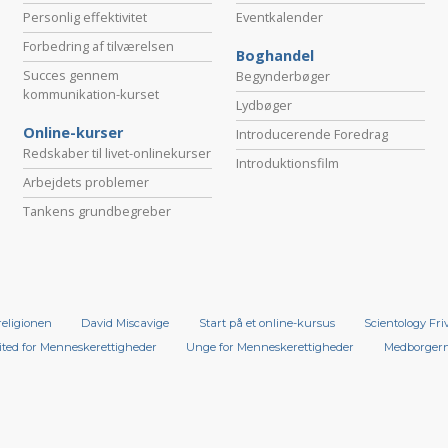
Personlig effektivitet
Eventkalender
Forbedring af tilværelsen
Boghandel
Succes gennem
Begynderbøger
kommunikation-kurset
Lydbøger
Online-kurser
Introducerende Foredrag
Redskaber til livet-onlinekurser
Introduktionsfilm
Arbejdets problemer
Tankens grundbegreber
religionen
David Miscavige
Start på et online-kursus
Scientology Fri
ted for Menneskerettigheder
Unge for Menneskerettigheder
Medborgern