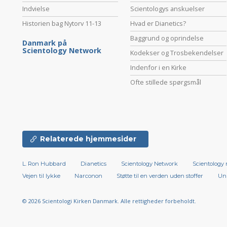
Indvielse
Scientologys anskuelser
Historien bag Nytorv 11-13
Hvad er Dianetics?
Baggrund og oprindelse
Danmark på
Scientology Network
Kodekser og Trosbekendelser
Indenfor i en Kirke
Ofte stillede spørgsmål
Relaterede hjemmesider
L. Ron Hubbard
Dianetics
Scientology Network
Scientology 
Vejen til lykke
Narconon
Støtte til en verden uden stoffer
Uni
© 2026
Scientologi Kirken Danmark.
Alle rettigheder forbeholdt.