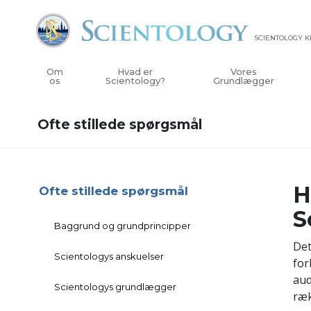
SCIENTOLOGY 
Om
Hvad er
Vores
os
Scientology?
Grundlægger
Ofte stillede spørgsmål
H
Ofte stillede spørgsmål
S
Baggrund og grundprincipper
Det
Scientologys anskuelser
for
aud
Scientologys grundlægger
ræk