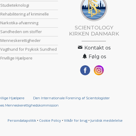
Studieteknologi
Rehabilitering af kriminelle
Narkotika-afvænning
SCIENTOLOGY
Sandheden om stoffer
KIRKEN DANMARK
Menneske­rettigheder
Kontakt os
Vagthund for Psykisk Sundhed
Følg os
Frivillige Hjælpere
villige Hjælpere
Den Internationale Forening af Scientologister
es Menneskerettigheds­kommission
Persondatapolitik
•
Cookie Policy
•
Vilkår for brug
•
Juridisk meddelelse