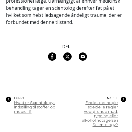
professionel læge. Uafhængigt af enhver medicinsk
behandling tager en scientolog derefter fat på et
hvilket som helst ledsagende åndeligt traume, der er
forbundet med denne tilstand.
DEL
FORRIGE
NÆSTE
Hvad er Scientologys
Findes der nogle
indstilling til stoffer og
specielle regler
medicin?
vedrørende mad,
rygning eller
alkoholindtagelse i
Scientology?