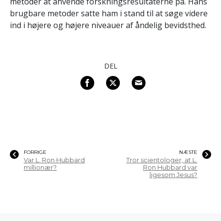
metoder at anvende forskningsresultaterne på. Hans
brugbare metoder satte ham i stand til at søge videre
ind i højere og højere niveauer af åndelig bevidsthed.
DEL
FORRIGE
NÆSTE
Var L. Ron Hubbard
Tror scientologer, at L.
millionær?
Ron Hubbard var
ligesom Jesus?