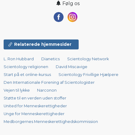
Følg os
Relaterede hjemmesider
L. Ron Hubbard
Dianetics
Scientology Network
Scientology religionen
David Miscavige
Start på et online-kursus
Scientology Frivillige Hjælpere
Den Internationale Forening af Scientologister
Vejen til lykke
Narconon
Støtte til en verden uden stoffer
United for Menneskerettigheder
Unge for Menneskerettigheder
Medborgernes Menneskerettigheds­kommission