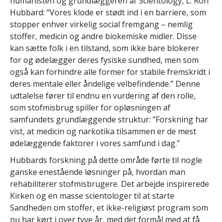
humanisten og grundlæggeren af Scientology, L. Ron
Hubbard: ”Vores klode er stødt ind i en barriere, som
stopper enhver virkelig social fremgang – nemlig
stoffer, medicin og andre biokemiske midler. Disse
kan sætte folk i en tilstand, som ikke bare blokerer
for og ødelægger deres fysiske sundhed, men som
også kan forhindre alle former for stabile fremskridt i
deres mentale eller åndelige velbefindende.” Denne
udtalelse fører til endnu en vurdering af den rolle,
som stofmisbrug spiller for opløsningen af
samfundets grundlæggende struktur: ”Forskning har
vist, at medicin og narkotika tilsammen er de mest
ødelæggende faktorer i vores samfund i dag.”
Hubbards forskning på dette område førte til nogle
ganske enestående løsninger på, hvordan man
rehabiliterer stofmisbrugere. Det arbejde inspirerede
Kirken og en masse scientologer til at starte
Sandheden om stoffer, et ikke-religiøst program som
nu har kørt i over tyve år, med det formål med at få