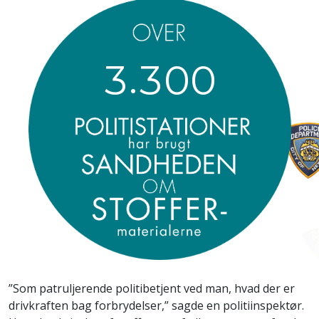
.
3
3
0
0
”Som patruljerende politibetjent ved man, hvad der er
drivkraften bag forbrydelser,” sagde en politiinspektør.