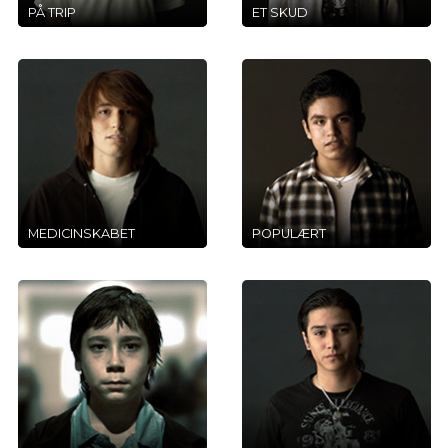
PÅ TRIP
ET SKUD
MEDICINSKABET
POPULÆRT