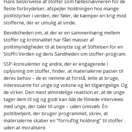
Hans beskrivelse af stoffer som fællesnævneren for de
fleste forbrydelser, afspejler holdningen hos mange
politistyrker i verden, der føler, de kæmper en krig mod
stofferne, der er umulig at vinde.
Bevidstheden om, at der er en sammenhæng mellem
stoffer og kriminalitet har fået masser af
politimyndigheder til at benytte sig af Stiftelsen for en
Stoffri Verden og dens Sandheden om stoffer-program.
SSP-konsulenter og andre, der er engagerede i
oplysning om stoffer, finder, at materialerne passer til
deres behov – de er nemme at forstå, lette at bruge,
interessante for unge og voksne og let tilgængelige. Og
de virker. Den mest almindelige reaktion er, at de unge
tager dem til sig og godt kan lide de filmede interviews
med unge, der taler til unge – uden omsvøb. Én
politibetjent, der bruger programmet, skrev, at
materialerne skaber en ”fornuftig holdning” til stoffer
uden at moralisere.