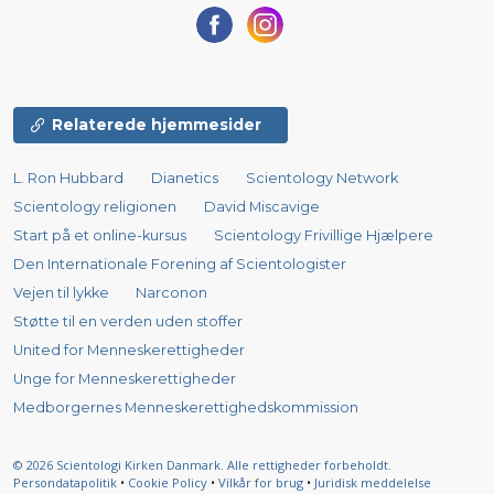
Relaterede hjemmesider
L. Ron Hubbard
Dianetics
Scientology Network
Scientology religionen
David Miscavige
Start på et online-kursus
Scientology Frivillige Hjælpere
Den Internationale Forening af Scientologister
Vejen til lykke
Narconon
Støtte til en verden uden stoffer
United for Menneskerettigheder
Unge for Menneskerettigheder
Medborgernes Menneskerettigheds­kommission
© 2026
Scientologi Kirken Danmark.
Alle rettigheder forbeholdt.
Persondatapolitik
•
Cookie Policy
•
Vilkår for brug
•
Juridisk meddelelse