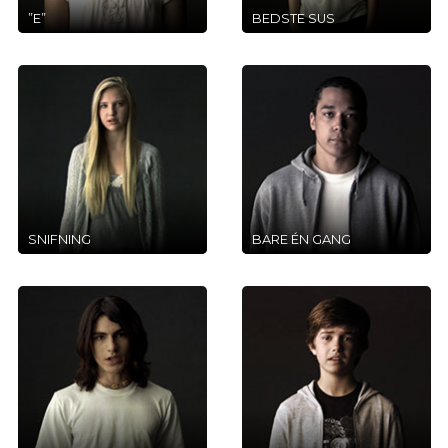
”E”
BEDSTE SUS
SNIFNING
BARE ÉN GANG