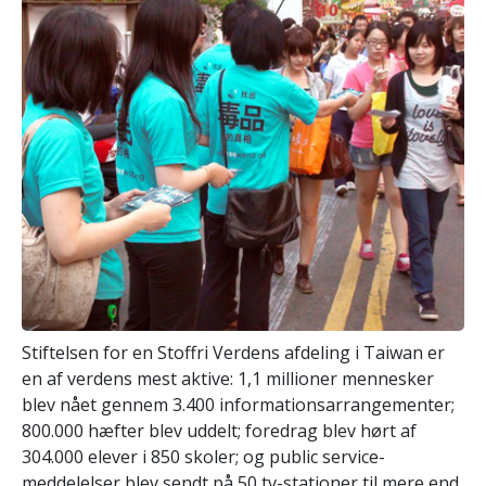
Stiftelsen for en Stoffri Verdens afdeling i Taiwan er
en af verdens mest aktive: 1,1 millioner mennesker
blev nået gennem 3.400 informationsarrangementer;
800.000 hæfter blev uddelt; foredrag blev hørt af
304.000 elever i 850 skoler; og public service-
meddelelser blev sendt på 50 tv-stationer til mere end