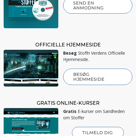
SEND EN
ANMODNING
OFFICIELLE HJEMMESIDE
Besøg
Stoffri Verdens Officielle
Hjemmeside.
BESØG
HJEMMESIDE
GRATIS ONLINE-KURSER
Gratis
E-kurser om Sandheden
om Stoffer
TILMELD DIG