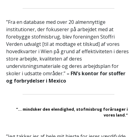
”Fra en database med over 20 almennyttige
institutioner, der fokuserer på arbejdet med at
forebygge stofmisbrug, blev foreningen Stoffri
Verden udvalgt [til at modtage et tilskud] af vores
hovedkvarter i Wien på grund af effektiviteten i deres
store arbejde, kvaliteten af deres
undervisningsmateriale og deres arbejdsplan for
skoler i udsatte områder.”
– FN’s kontor for stoffer
og forbrydelser i Mexico
”... mindsker den elendighed, stofmisbrug forårsager i
vores land.”
”Jeg takker jer af hele mit hjerte for jeres værdifulde