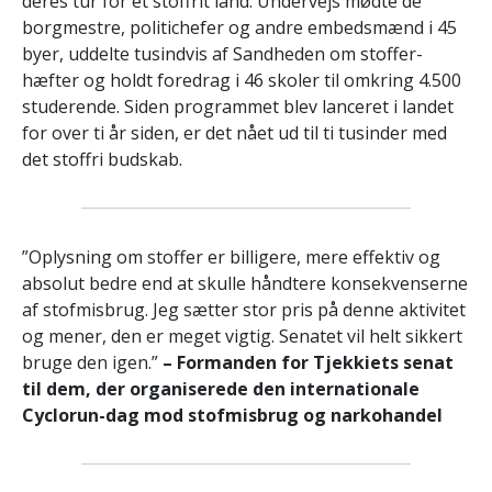
deres tur for et stoffrit land. Undervejs mødte de
borgmestre, politichefer og andre embedsmænd i 45
byer, uddelte tusindvis af Sandheden om stoffer-
hæfter og holdt foredrag i 46 skoler til omkring 4.500
studerende. Siden programmet blev lanceret i landet
for over ti år siden, er det nået ud til ti tusinder med
det stoffri budskab.
”Oplysning om stoffer er billigere, mere effektiv og
absolut bedre end at skulle håndtere konsekvenserne
af stofmisbrug. Jeg sætter stor pris på denne aktivitet
og mener, den er meget vigtig. Senatet vil helt sikkert
bruge den igen.”
– Formanden for Tjekkiets senat
til dem, der organiserede den internationale
Cyclorun-dag mod stofmisbrug og narkohandel