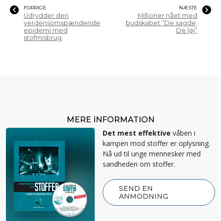
FORRIGE
NÆSTE
Udrydder den
Millioner nået med
verdensomspændende
budskabet ”De sagde,
epidemi med
De løj”
stofmisbrug
MERE INFORMATION
Det mest effektive
våben i
kampen mod stoffer er oplysning.
Nå ud til unge mennesker med
sandheden om stoffer.
SEND EN
ANMODNING