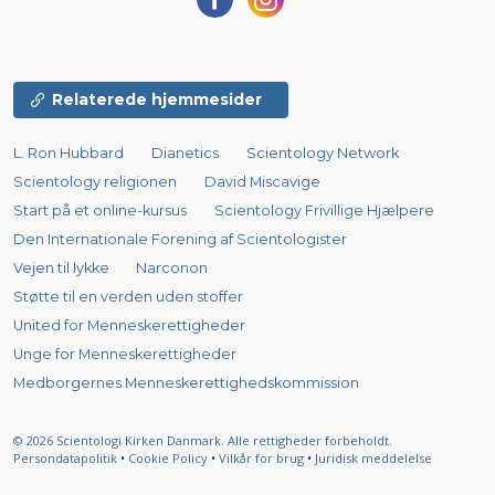
Relaterede hjemmesider
L. Ron Hubbard
Dianetics
Scientology Network
Scientology religionen
David Miscavige
Start på et online-kursus
Scientology Frivillige Hjælpere
Den Internationale Forening af Scientologister
Vejen til lykke
Narconon
Støtte til en verden uden stoffer
United for Menneskerettigheder
Unge for Menneskerettigheder
Medborgernes Menneskerettigheds­kommission
© 2026
Scientologi Kirken Danmark.
Alle rettigheder forbeholdt.
Persondatapolitik
•
Cookie Policy
•
Vilkår for brug
•
Juridisk meddelelse