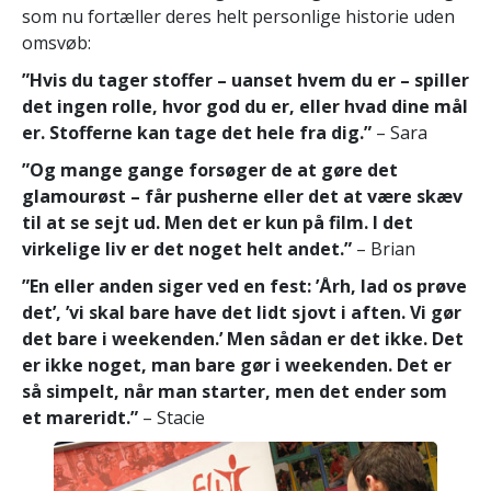
som nu fortæller deres helt personlige historie uden
omsvøb:
”Hvis du tager stoffer – uanset hvem du er – spiller
det ingen rolle, hvor god du er, eller hvad dine mål
er. Stofferne kan tage det hele fra dig.”
– Sara
”Og mange gange forsøger de at gøre det
glamourøst – får pusherne eller det at være skæv
til at se sejt ud. Men det er kun på film. I det
virkelige liv er det noget helt andet.”
– Brian
”En eller anden siger ved en fest: ’Årh, lad os prøve
det’, ’vi skal bare have det lidt sjovt i aften. Vi gør
det bare i weekenden.’ Men sådan er det ikke. Det
er ikke noget, man bare gør i weekenden. Det er
så simpelt, når man starter, men det ender som
et mareridt.”
– Stacie