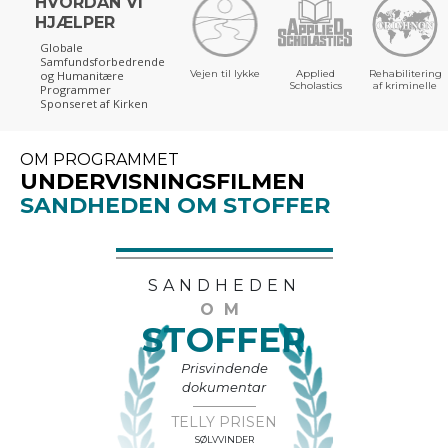
HVORDAN VI
HJÆLPER
Globale
Samfundsforbedrende
Vejen til lykke
Applied
Rehabilitering
og Humanitære
Scholastics
af kriminelle
Programmer
Sponseret af Kirken
OM PROGRAMMET
UNDERVISNINGSFILMEN
SANDHEDEN OM STOFFER
SANDHEDEN
OM
STOFFER
Prisvindende
dokumentar
TELLY PRISEN
SØLVVINDER