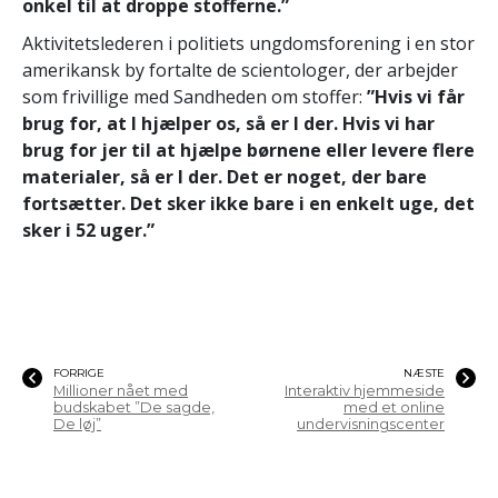
onkel til at droppe stofferne.”
Aktivitetslederen i politiets ungdomsforening i en stor
amerikansk by fortalte de scientologer, der arbejder
som frivillige med Sandheden om stoffer:
”Hvis vi får
brug for, at I hjælper os, så er I der. Hvis vi har
brug for jer til at hjælpe børnene eller levere flere
materialer, så er I der. Det er noget, der bare
fortsætter. Det sker ikke bare i en enkelt uge, det
sker i 52 uger.”
FORRIGE
NÆSTE
Millioner nået med
Interaktiv hjemmeside
budskabet ”De sagde,
med et online
De løj”
undervisningscenter